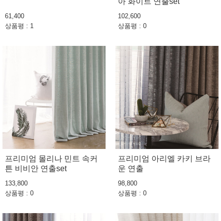
아 화이트 연출set
61,400
102,600
상품평 : 1
상품평 : 0
프리미엄 몰리나 민트 속커
프리미엄 아리엘 카키 브라
튼 비비안 연출set
운 연출
133,800
98,800
상품평 : 0
상품평 : 0