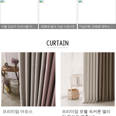
서울 강남구 오피스텔 아파트 타워팰리스 시공사진
20평대 빌라 거실 시공사진
거실커튼_유럽풍 엔틱스타일
프리미엄 아모스
프리미엄 로웰 속커튼 델리