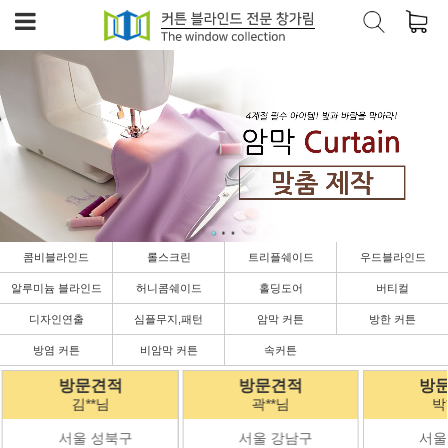
콤비블라인드
롤스크린
트리플쉐이드
우드블라인드
알루미늄 블라인드
허니콤쉐이드
홀딩도어
버티컬
디자인연출
심플무지,패턴
암막 커튼
방한 커튼
방염 커튼
비암막 커튼
속커튼
방문견적
방문견적
방
곽**님
박**님
김
서울 강남구
서울 강남구
경기