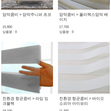
암막콤비 > 암막주니퍼 초코
암막콤비 > 폴리렉스암막 베
이지
15,800
17,700
상품평 : 0
상품평 : 0
친환경 항균콤비 > 라임 잉
친환경 항균콤비 > 바이오
크블랙
소피아 아이보리
18,100
11,300