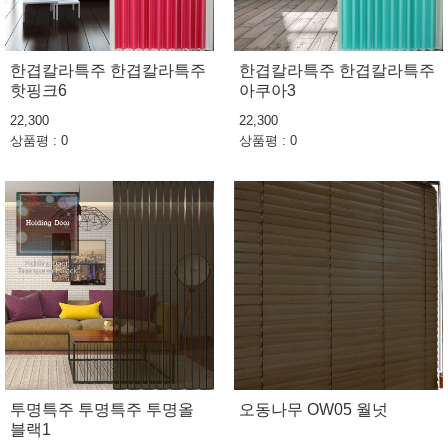
한겹칼라특주 한겹칼라특주
한겹칼라특주 한겹칼라특주
핫핑크6
아쿠아3
22,300
22,300
상품평 : 0
상품평 : 0
투명특주 투명특주 투명올
오동나무 OW05 월넛
블랙1