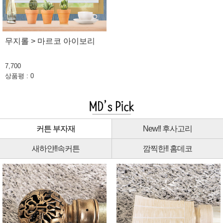
무지롤 > 마르코 아이보리
7,700
상품평 : 0
커튼 부자재
New!! 후사고리
새하얀!!속커튼
깜찍한!! 홈데코