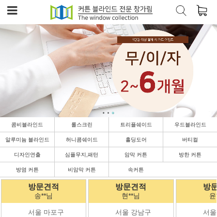
콤비블라인드
롤스크린
트리플쉐이드
우드블라인드
알루미늄 블라인드
허니콤쉐이드
홀딩도어
버티컬
디자인연출
심플무지,패턴
암막 커튼
방한 커튼
방염 커튼
비암막 커튼
속커튼
방문견적
방문견적
방
현**님
윤**님
이
서울 강남구
서울 중랑구
202