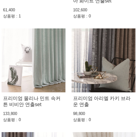
아 화이트 연출set
61,400
102,600
상품평 : 1
상품평 : 0
프리미엄 몰리나 민트 속커
프리미엄 아리엘 카키 브라
튼 비비안 연출set
운 연출
133,800
98,800
상품평 : 0
상품평 : 0