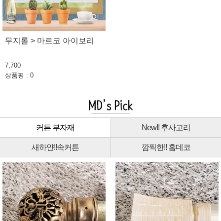
무지롤 > 마르코 아이보리
7,700
상품평 : 0
커튼 부자재
New!! 후사고리
새하얀!!속커튼
깜찍한!! 홈데코