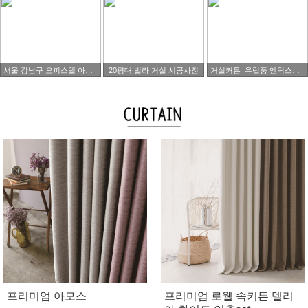
서울 강남구 오피스텔 아파트 타워팰리스 시공사진
20평대 빌라 거실 시공사진
거실커튼_유럽풍 엔틱스타일
프리미엄 아모스
프리미엄 로웰 속커튼 델리