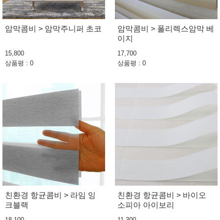
암막콤비 > 암막주니퍼 초코
암막콤비 > 폴리렉스암막 베
이지
15,800
17,700
상품평 : 0
상품평 : 0
친환경 항균콤비 > 라임 잉
친환경 항균콤비 > 바이오
크블랙
소피아 아이보리
18,100
11,300