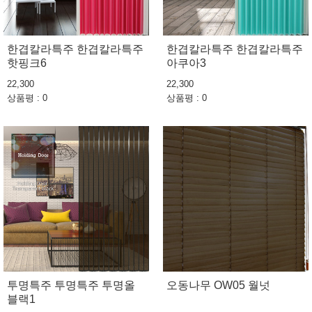
한겹칼라특주 한겹칼라특주
한겹칼라특주 한겹칼라특주
핫핑크6
아쿠아3
22,300
22,300
상품평 : 0
상품평 : 0
투명특주 투명특주 투명올
오동나무 OW05 월넛
블랙1