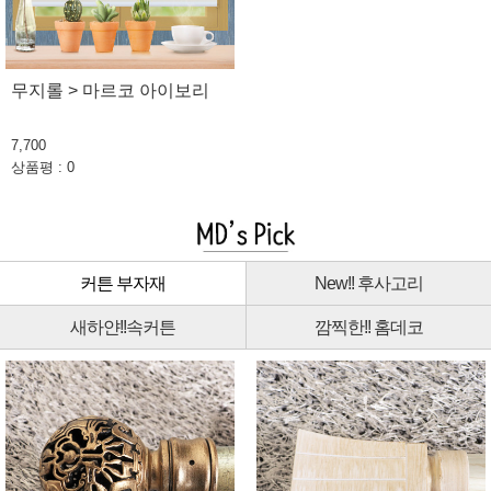
무지롤 > 마르코 아이보리
7,700
상품평 : 0
커튼 부자재
New!! 후사고리
새하얀!!속커튼
깜찍한!! 홈데코