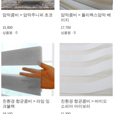
암막콤비 > 암막주니퍼 초코
암막콤비 > 폴리렉스암막 베
이지
15,800
17,700
상품평 : 0
상품평 : 0
친환경 항균콤비 > 라임 잉
친환경 항균콤비 > 바이오
크블랙
소피아 아이보리
18,100
11,300