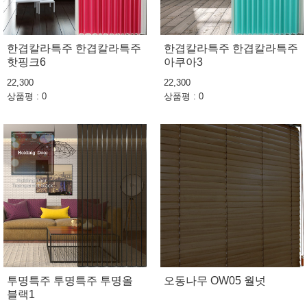
한겹칼라특주 한겹칼라특주
한겹칼라특주 한겹칼라특주
핫핑크6
아쿠아3
22,300
22,300
상품평 : 0
상품평 : 0
투명특주 투명특주 투명올
오동나무 OW05 월넛
블랙1