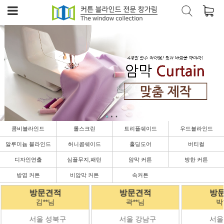
콤비블라인드
롤스크린
트리플쉐이드
우드블라인드
알루미늄 블라인드
허니콤쉐이드
홀딩도어
버티컬
디자인연출
심플무지,패턴
암막 커튼
방한 커튼
방염 커튼
비암막 커튼
속커튼
방문견적
방문견적
방
곽**님
박**님
김
서울 강남구
서울 강남구
경기