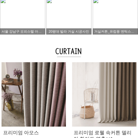
서울 강남구 오피스텔 아파트 타워팰리스 시공사진
20평대 빌라 거실 시공사진
거실커튼_유럽풍 엔틱스타일
프리미엄 아모스
프리미엄 로웰 속커튼 델리