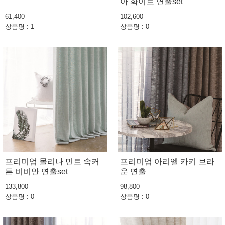
아 화이트 연출set
61,400
102,600
상품평 : 1
상품평 : 0
프리미엄 몰리나 민트 속커
프리미엄 아리엘 카키 브라
튼 비비안 연출set
운 연출
133,800
98,800
상품평 : 0
상품평 : 0