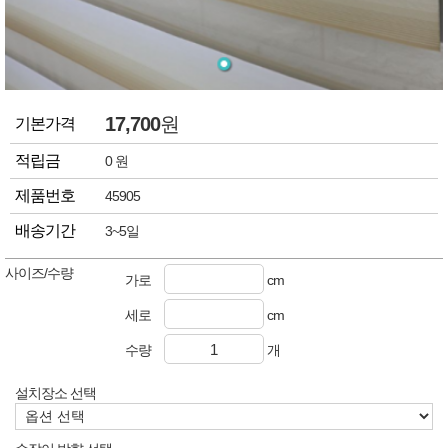
17,700
원
기본가격
적립금
0 원
제품번호
45905
배송기간
3~5일
사이즈/수량
가로
cm
세로
cm
수량
개
설치장소 선택