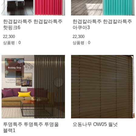
한겹칼라특주 한겹칼라특주
한겹칼라특주 한겹칼라특주
핫핑크6
아쿠아3
22,300
22,300
상품평 : 0
상품평 : 0
투명특주 투명특주 투명올
오동나무 OW05 월넛
블랙1