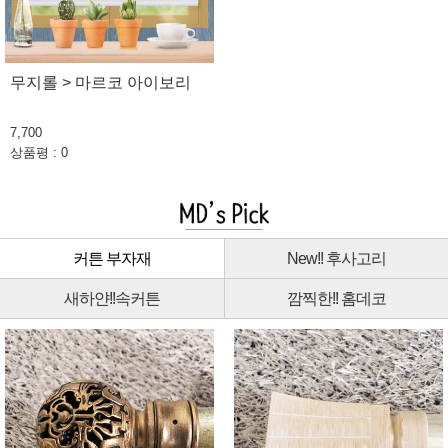
무지롤 > 마르코 아이보리
7,700
상품평 : 0
커튼 부자재
New!! 후사고리
새하얀!!속커튼
깜찍한!! 홈데코