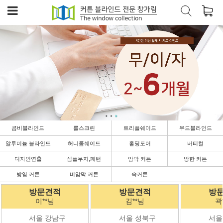
콤비블라인드
롤스크린
트리플쉐이드
우드블라인드
알루미늄 블라인드
허니콤쉐이드
홀딩도어
버티컬
디자인연출
심플무지,패턴
암막 커튼
방한 커튼
방염 커튼
비암막 커튼
속커튼
방문견적
방문견적
방
이**님
김**님
곽
서울 강남구
서울 성북구
서울