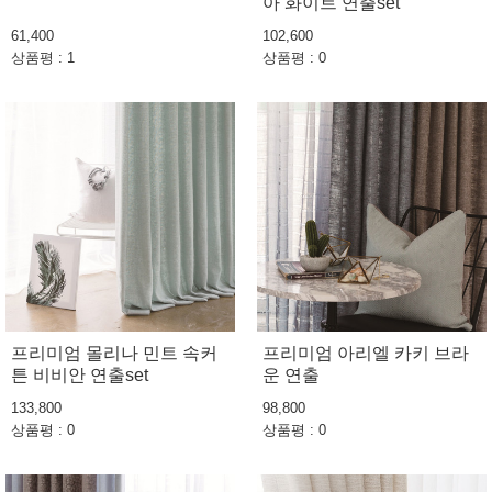
아 화이트 연출set
61,400
102,600
상품평 : 1
상품평 : 0
프리미엄 몰리나 민트 속커
프리미엄 아리엘 카키 브라
튼 비비안 연출set
운 연출
133,800
98,800
상품평 : 0
상품평 : 0