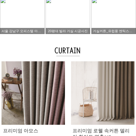
서울 강남구 오피스텔 아파트 타워팰리스 시공사진
20평대 빌라 거실 시공사진
거실커튼_유럽풍 엔틱스타일
프리미엄 아모스
프리미엄 로웰 속커튼 델리