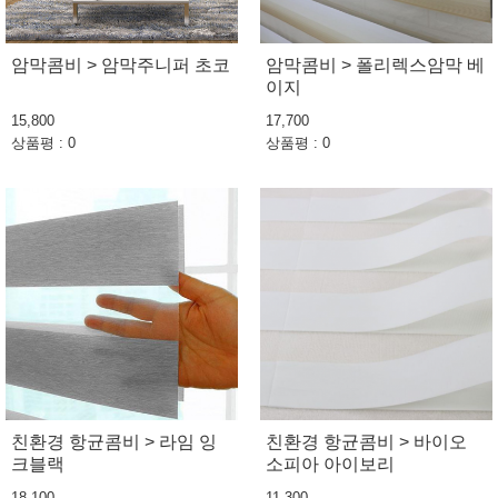
암막콤비 > 암막주니퍼 초코
암막콤비 > 폴리렉스암막 베
이지
15,800
17,700
상품평 : 0
상품평 : 0
친환경 항균콤비 > 라임 잉
친환경 항균콤비 > 바이오
크블랙
소피아 아이보리
18,100
11,300