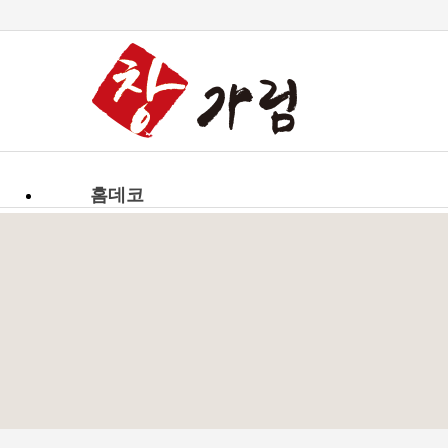
-->
홈데코