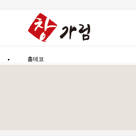
-->
홈데코