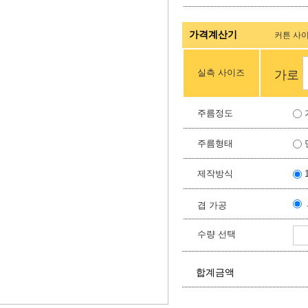
가격계산기
커튼 사
실측 사이즈
가로
주름정도
주름형태
제작방식
겹 가공
수량 선택
합계금액