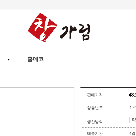
-->
홈데코
48
판매가격
상품번호
492
생산방식
배송기간
4일