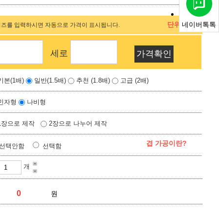
단위 (cm)
네이버톡톡
이즈를 입력하시면 자동으로 가격이 표시됩니다.
세로
기본(1배)
일반(1.5배)
추천 (1.8배)
고급 (2배)
민자형
나비형
1장으로 제작
2장으로 나누어 제작
겹 가공이란?
선택안함
선택함
개
원