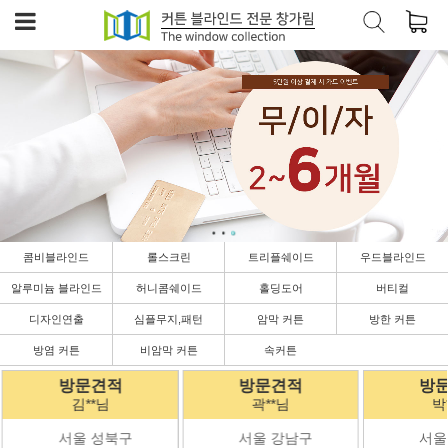
콤비블라인드
롤스크린
트리플쉐이드
우드블라인드
알루미늄 블라인드
허니콤쉐이드
홀딩도어
버티컬
디자인연출
심플무지,패턴
암막 커튼
방한 커튼
방염 커튼
비암막 커튼
속커튼
방문견적
방문견적
방
곽**님
박**님
김
서울 강남구
서울 강남구
경기