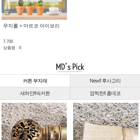
무지롤 > 마르코 아이보리
7,700
상품평 : 0
커튼 부자재
New!! 후사고리
새하얀!!속커튼
깜찍한!! 홈데코