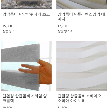
암막콤비 > 암막주니퍼 초코
암막콤비 > 폴리렉스암막 베
이지
15,800
17,700
상품평 : 0
상품평 : 0
친환경 항균콤비 > 라임 잉
친환경 항균콤비 > 바이오
크블랙
소피아 아이보리
18,100
11,300