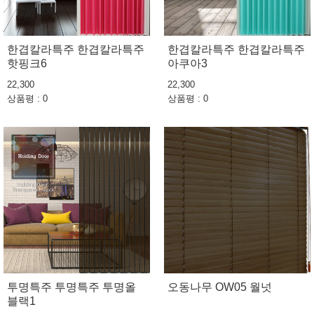
한겹칼라특주 한겹칼라특주
한겹칼라특주 한겹칼라특주
핫핑크6
아쿠아3
22,300
22,300
상품평 : 0
상품평 : 0
투명특주 투명특주 투명올
오동나무 OW05 월넛
블랙1