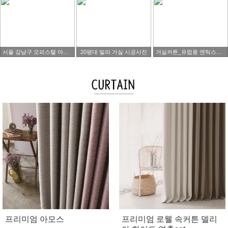
서울 강남구 오피스텔 아파트 타워팰리스 시공사진
20평대 빌라 거실 시공사진
거실커튼_유럽풍 엔틱스타일
프리미엄 아모스
프리미엄 로웰 속커튼 델리