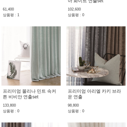
아 화이트 연출set
61,400
102,600
상품평 : 1
상품평 : 0
프리미엄 몰리나 민트 속커
프리미엄 아리엘 카키 브라
튼 비비안 연출set
운 연출
133,800
98,800
상품평 : 0
상품평 : 0