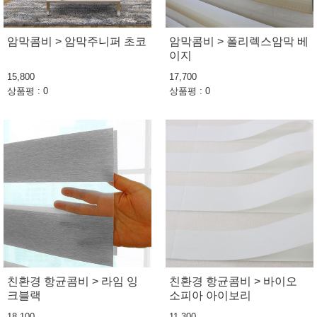
암막콤비 > 암막주니퍼 초코
암막콤비 > 폴리렉스암막 베
이지
15,800
17,700
상품평 : 0
상품평 : 0
친환경 항균콤비 > 라임 잉
친환경 항균콤비 > 바이오
크블랙
소피아 아이보리
18,100
11,300