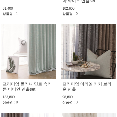
아 화이트 연출set
61,400
102,600
상품평 : 1
상품평 : 0
프리미엄 몰리나 민트 속커
프리미엄 아리엘 카키 브라
튼 비비안 연출set
운 연출
133,800
98,800
상품평 : 0
상품평 : 0