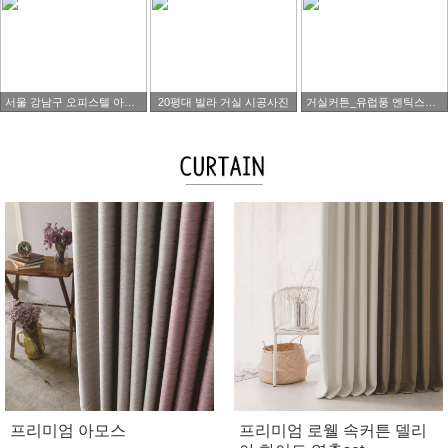
서울 강남구 오피스텔 아파트 타워팰리스 시공사진
20평대 빌라 거실 시공사진
거실커튼_유럽풍 엔틱스타일
프리미엄 아모스
프리미엄 로웰 속커튼 델리