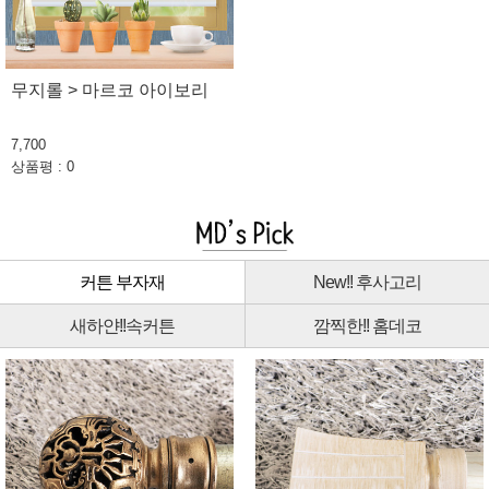
무지롤 > 마르코 아이보리
7,700
상품평 : 0
커튼 부자재
New!! 후사고리
새하얀!!속커튼
깜찍한!! 홈데코