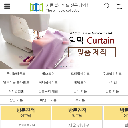
콤비블라인드
롤스크린
트리플쉐이드
우드블라인드
알루미늄 블라인드
허니콤쉐이드
홀딩도어
버티컬
디자인연출
심플무지,패턴
암막 커튼
방한 커튼
방염 커튼
비암막 커튼
속커튼
방문견적
방문견적
임**님
이**님
서울 강남구
븰광동