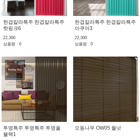
한겹칼라특주 한겹칼라특주
한겹칼라특주 한겹칼라특주
핫핑크6
아쿠아3
22,300
22,300
상품평 : 0
상품평 : 0
투명특주 투명특주 투명올
오동나무 OW05 월넛
블랙1