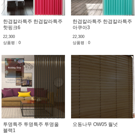
한겹칼라특주 한겹칼라특주
한겹칼라특주 한겹칼라특주
핫핑크6
아쿠아3
22,300
22,300
상품평 : 0
상품평 : 0
투명특주 투명특주 투명올
오동나무 OW05 월넛
블랙1