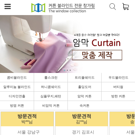
콤비블라인드
롤스크린
트리플쉐이드
우드블라인드
알루미늄 블라인드
허니콤쉐이드
홀딩도어
버티컬
디자인연출
심플무지,패턴
암막 커튼
방한 커튼
방염 커튼
비암막 커튼
속커튼
방문견적
방문견적
방
박**님
김**님
송
서울 강남구
경기 김포시
서울