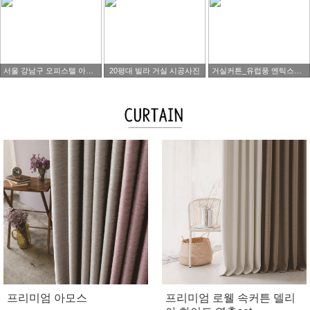
서울 강남구 오피스텔 아파트 타워팰리스 시공사진
20평대 빌라 거실 시공사진
거실커튼_유럽풍 엔틱스타일
프리미엄 아모스
프리미엄 로웰 속커튼 델리