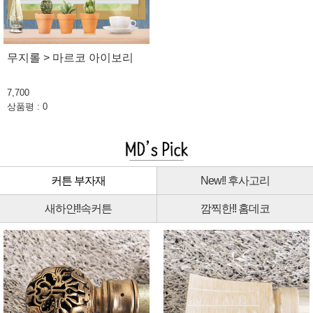
무지롤 > 마르코 아이보리
7,700
상품평 : 0
커튼 부자재
New!! 후사고리
새하얀!!속커튼
깜찍한!! 홈데코