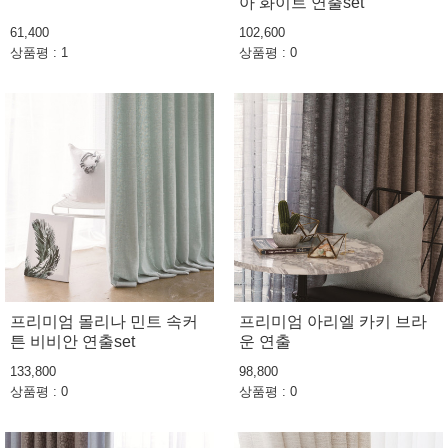
아 화이트 연출set
61,400
102,600
상품평 : 1
상품평 : 0
프리미엄 몰리나 민트 속커
프리미엄 아리엘 카키 브라
튼 비비안 연출set
운 연출
133,800
98,800
상품평 : 0
상품평 : 0