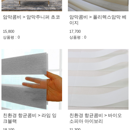
암막콤비 > 암막주니퍼 초코
암막콤비 > 폴리렉스암막 베
이지
15,800
17,700
상품평 : 0
상품평 : 0
친환경 항균콤비 > 라임 잉
친환경 항균콤비 > 바이오
크블랙
소피아 아이보리
18,100
11,300