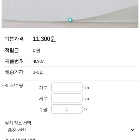
11,300
원
기본가격
적립금
0 원
제품번호
45937
배송기간
3~5일
사이즈/수량
가로
cm
세로
cm
수량
개
설치 장소 선택