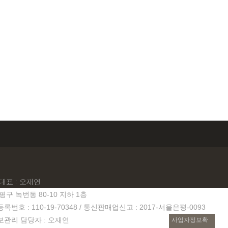
대표 : 오재연
평구 녹번동 80-10 지하 1층
번호 : 110-19-70348 / 통신판매업신고 : 2017-서울은평-0093
관리 담당자 : 오재연
사업자정보확