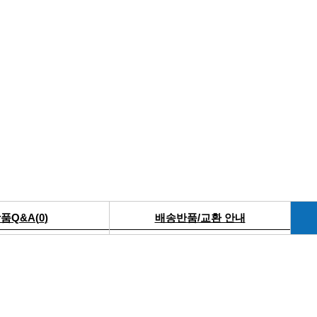
품Q&A(
0
)
배송반품/교환 안내