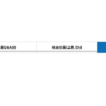
품Q&A(
0
)
배송반품/교환 안내