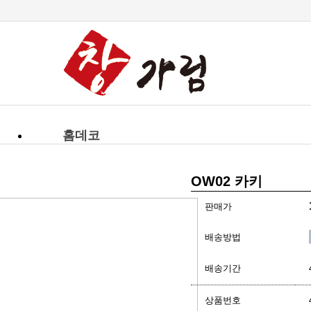
-->
홈데코
OW02 카키
판매가
배송방법
배송기간
상품번호