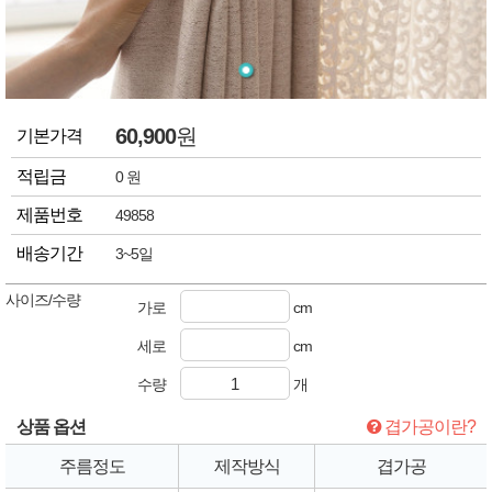
60,900
원
기본가격
적립금
0 원
제품번호
49858
배송기간
3~5일
사이즈/수량
가로
cm
세로
cm
수량
개
상품 옵션
겹가공이란?
주름정도
제작방식
겹가공