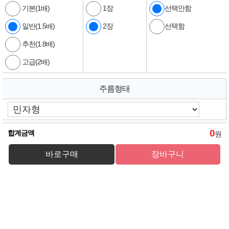
기본(1배)
1장
선택안함
일반(1.5배)
2장
선택함
추천(1.8배)
고급(2배)
주름형태
0
합계금액
원