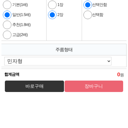
기본(1배)
1장
선택안함
일반(1.5배)
2장
선택함
추천(1.8배)
고급(2배)
주름형태
0
합계금액
원