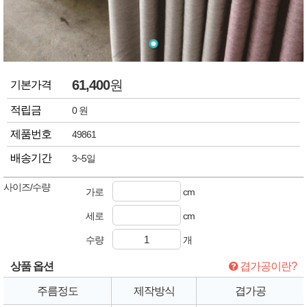
61,400
원
기본가격
적립금
0 원
제품번호
49861
배송기간
3~5일
사이즈/수량
가로
cm
세로
cm
수량
개
상품 옵션
겹가공이란?
주름정도
제작방식
겹가공