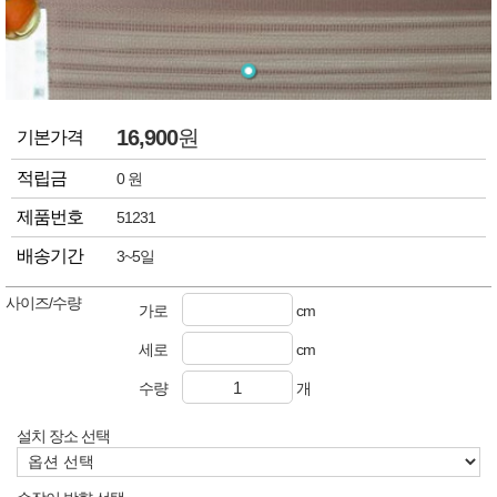
16,900
원
기본가격
적립금
0 원
제품번호
51231
배송기간
3~5일
사이즈/수량
가로
cm
세로
cm
수량
개
설치 장소 선택