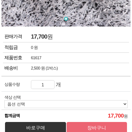
17,700
원
판매가격
적립금
0 원
제품번호
61617
배송비
2,500 원 (1박스)
개
상품수량
색상 선택
17,700
합계금액
원