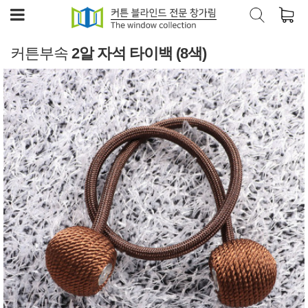
커튼부속
2알 자석 타이백 (8색)