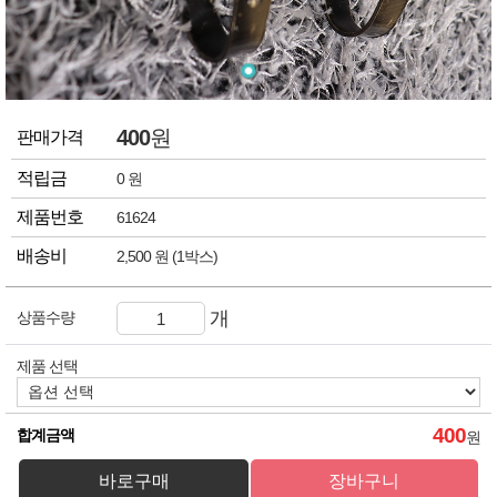
400
원
판매가격
적립금
0 원
제품번호
61624
배송비
2,500 원 (1박스)
개
상품수량
제품 선택
400
합계금액
원