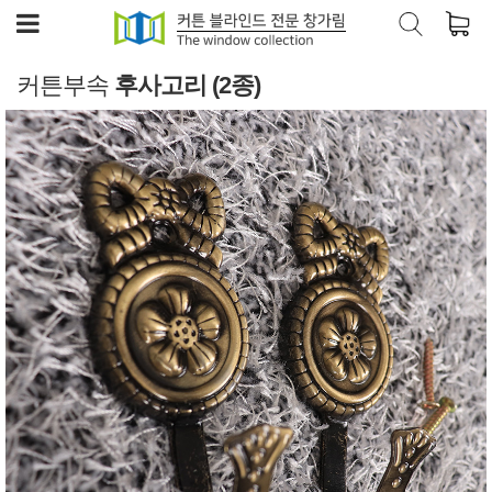
커튼부속
후사고리 (2종)